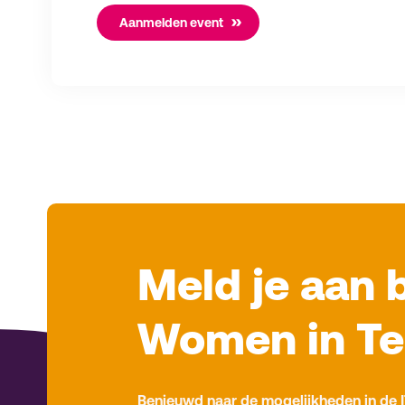
Aanmelden event
Meld je aan 
Women in T
Benieuwd naar de mogelijkheden in de I