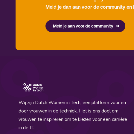
Meld je dan aan voor de community en 
Meld je aan voor de community
Wij zijn Dutch Women in Tech, een platform voor en
door vrouwen in de techniek. Het is ons doel om
vrouwen te inspireren om te kiezen voor een carrière
in de IT.