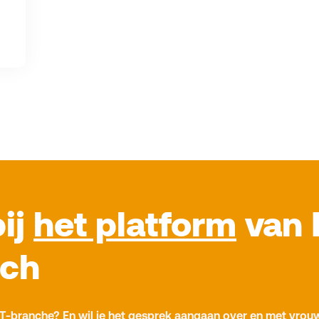
bij
het platform
van 
ech
T-branche? En wil je het gesprek aangaan over en met vrouw