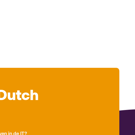
Dutch
en in de IT?