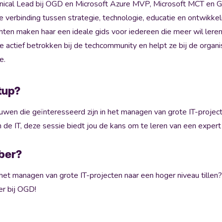
nical Lead bij OGD en Microsoft Azure MVP, Microsoft MCT en Gi
de verbinding tussen strategie, technologie, educatie en ontwikke
chten maken haar een ideale gids voor iedereen die meer wil lere
ze actief betrokken bij de techcommunity en helpt ze bij de orga
e.
tup?
uwen die geïnteresseerd zijn in het managen van grote IT-projec
n de IT, deze sessie biedt jou de kans om te leren van een expert
ber?
n het managen van grote IT-projecten naar een hoger niveau tille
r bij OGD!