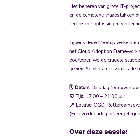
Het beheren van grote IT-projec
en de complexe vraagstukken d
technische oplossingen verkenn
Tijdens deze Meetup verkennen w
het Cloud Adoption Framework voo
doorlopen we de cruciale stappen
gezien. Spoiler alert: vaak is de
🗓️ Datum:
Dinsdag 19 november
⏰ Tijd:
17:00 – 21:00 uur
📍 Locatie:
OGD, Rotterdamsewe
(Er is voldoende parkeergelege
Over deze sessie: