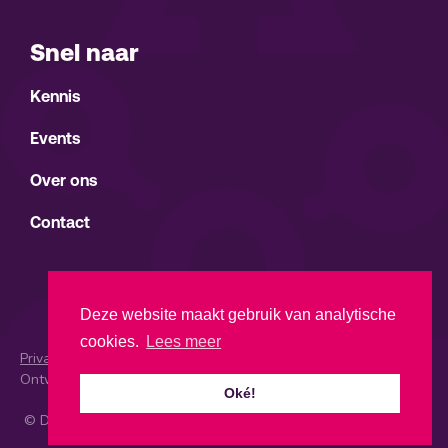
Snel naar
Kennis
Events
Over ons
Contact
Deze website maakt gebruik van analytische
cookies.
Lees meer
Privacypolicy
|
Event Code of Conduct
|
Terms and Conditions |
Ontwerp en realisatie:
MM
Oké!
© Dutch Women in Tech