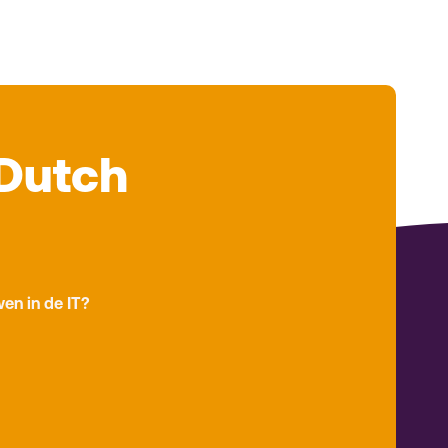
Dutch
en in de IT?