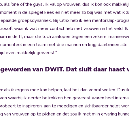
p, als ‘one of the guys’. Ik val op vrouwen, dus ik kon ook makkeli
moment in de spiegel keek en niet meer zo blij was met wat ik za
n bepaalde groepsdynamiek. Bij Citrix heb ik een mentorship-pr
rosoft waar ik wat meer contact heb met vrouwen in het veld. Ik 
m in de IT, maar die toch aanlopen tegen een zekere ‘mannenwer
 momenteel in een team met drie mannen en krijg daarbinnen alle 
ltijd even makkelijk geweest.”
geworden van DWIT. Dat sluit daar haast 
n: als ik ergens mee kan helpen, laat het dan vooral weten. Dus i
even waarbij ik eerder betrokken ben geweest waren heel internat
T probeert te inspireren, aan te moedigen en zichtbaarder helpt w
g van vrouwen op te pikken en dat zou ik met mijn ervaring kunn