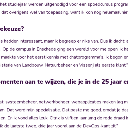
r het studiejaar werden uitgenodigd voor een spoedcursus prog
as dat overigens wel van toepassing, want ik kon nog helemaal ni
iekeuze?
s hadden interessant, maar ik begreep er niks van. Dus ik dacht: 
s. Op de campus in Enschede ging een wereld voor me open: ik ha
maakte voor het eerst kennis met chatprogramma’s. Ik begon er
sterie van Landbouw, Natuurbeheer en Visserij als eerste klant.”
omenten aan te wijzen, die je in de 25 jaar
 wat: systeembeheer, netwerkbeheer, webapplicaties maken lag m
kwam. Dat werd mijn specialisatie. Dat paste me goed, omdat je d
n. En ik vond alles leuk. Citrix is vijftien jaar lang de rode draad 
k de laatste twee, drie jaar vooral aan de DevOps-kant zit.”