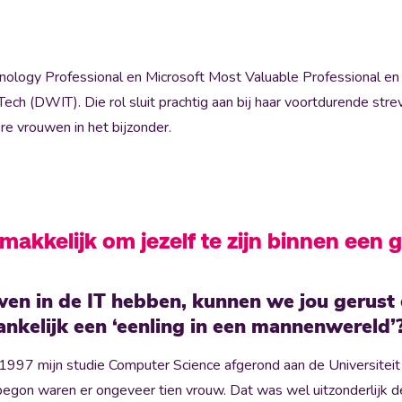
chnology Professional en Microsoft Most Valuable Professional e
h (DWIT). Die rol sluit prachtig aan bij haar voortdurende strev
re vrouwen in het bijzonder.
jd makkelijk om jezelf te zijn binnen ee
wen in de IT hebben, kunnen we jou gerust
nkelijk een ‘eenling in een mannenwereld’
 in 1997 mijn studie Computer Science afgerond aan de Universite
gon waren er ongeveer tien vrouw. Dat was wel uitzonderlijk de