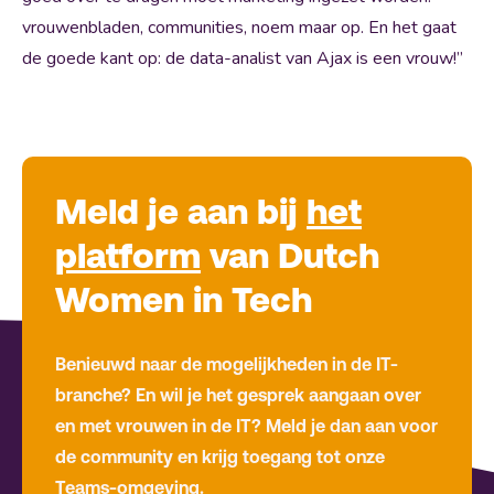
vrouwenbladen, communities, noem maar op. En het gaat
de goede kant op: de data-analist van Ajax is een vrouw!”
Meld je aan bij
het
platform
van Dutch
Women in Tech
Benieuwd naar de mogelijkheden in de IT-
branche? En wil je het gesprek aangaan over
en met vrouwen in de IT? Meld je dan aan voor
de community en krijg toegang tot onze
Teams-omgeving.